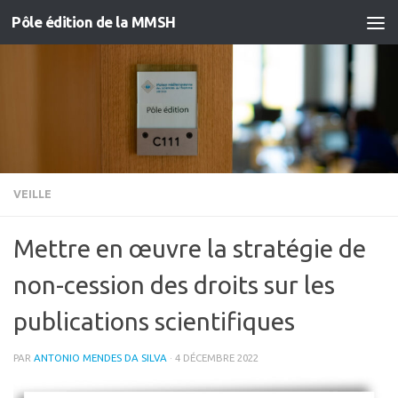
Pôle édition de la MMSH
Skip to content
VEILLE
Mettre en œuvre la stratégie de
non-cession des droits sur les
publications scientifiques
PAR
ANTONIO MENDES DA SILVA
·
4 DÉCEMBRE 2022