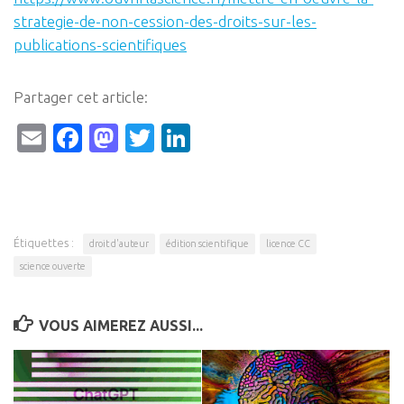
strategie-de-non-cession-des-droits-sur-les-
publications-scientifiques
Partager cet article:
Email
Facebook
Mastodon
Twitter
LinkedIn
Étiquettes :
droit d'auteur
édition scientifique
licence CC
science ouverte
VOUS AIMEREZ AUSSI...