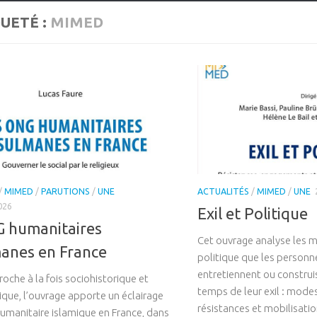
UETÉ :
MIMED
/
MIMED
/
PARUTIONS
/
UNE
ACTUALITÉS
/
MIMED
/
UNE
026
Exil et Politique
 humanitaires
Cet ouvrage analyse les m
anes en France
politique que les personn
entretiennent ou construi
oche à la fois sociohistorique et
temps de leur exil : mod
que, l’ouvrage apporte un éclairage
résistances et mobilisatio
’humanitaire ­islamique en France, dans