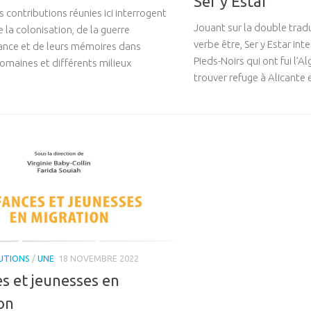
Ser y Estar
es contributions réunies ici interrogent
Jouant sur la double tra
e la colonisation, de la guerre
verbe être, Ser y Estar inte
nce et de leurs mémoires dans
Pieds-Noirs qui ont fui l’A
domaines et différents milieux
trouver refuge à Alicante
UTIONS
/
UNE
18 NOVEMBRE 2022
s et jeunesses en
on