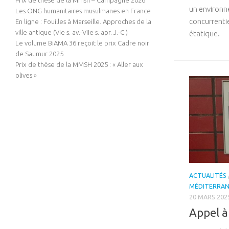
Prix de thèse de la Mmsh – Campagne 2026
un environne
Les ONG humanitaires musulmanes en France
concurrenti
En ligne : Fouilles à Marseille. Approches de la
ville antique (VIe s. av.-VIIe s. apr. J.-C.)
étatique.
Le volume BiAMA 36 reçoit le prix Cadre noir
de Saumur 2025
Prix de thèse de la MMSH 2025 : « Aller aux
olives »
ACTUALITÉS
MÉDITERRA
20 MARS 202
Appel à