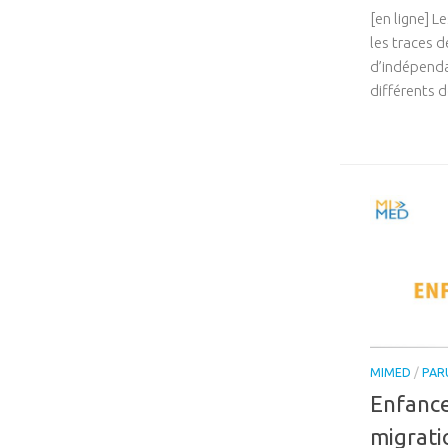
[en ligne] L
les traces d
d’indépenda
différents 
MIMED
/
PAR
Enfance
migrati