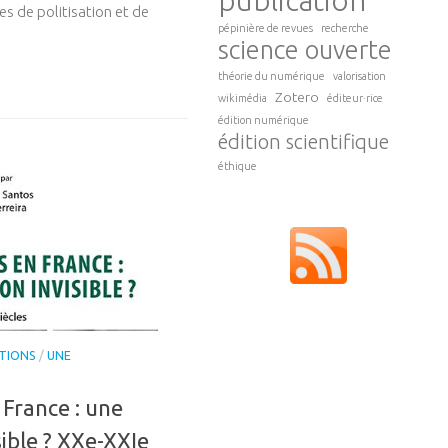
publication
mes de politisation et de
pépinière de revues
recherche
science ouverte
théorie du numérique
valorisation
Zotero
wikimédia
éditeur·rice
édition numérique
édition scientifique
éthique
TIONS
/
UNE
 France : une
ible ? XXe-XXIe