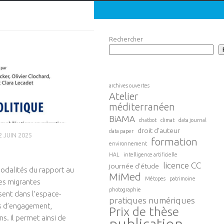
Rechercher
archives ouvertes
Atelier
méditerranéen
BiAMA
chatbot
climat
data journal
droit d'auteur
data paper
2 JUIN 2025
formation
environnement
HAL
intelligence artificielle
licence CC
journée d'étude
odalités du rapport au
MiMed
Métopes
patrimoine
es migrantes
photographie
sent dans l’espace-
pratiques numériques
es d’engagement,
Prix de thèse
ns. Il permet ainsi de