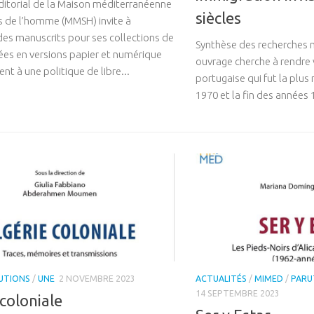
ditorial de la Maison méditerranéenne
siècles
s de l’homme (MMSH) invite à
es manuscrits pour ses collections de
Synthèse des recherches 
sées en versions papier et numérique
ouvrage cherche à rendre v
t à une politique de libre...
portugaise qui fut la plus
1970 et la fin des années 
UTIONS
/
UNE
2 NOVEMBRE 2023
ACTUALITÉS
/
MIMED
/
PARU
14 SEPTEMBRE 2023
 coloniale