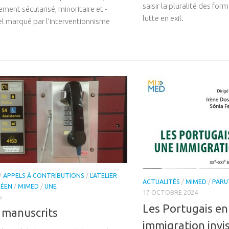
saisir la pluralité des for
ment sécularisé, minoritaire et ­
lutte en exil.
el marqué par l’interventionnisme
/
APPELS À CONTRIBUTIONS
/
L'ATELIER
ACTUALITÉS
/
MIMED
/
PARU
NÉEN
/
MIMED
/
UNE
17 OCTOBRE 2024
5
Les Portugais en
 manuscrits
immigration invis