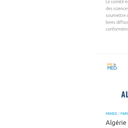
Le comité é
des science
soumettre d
livres diffu
conformémen
MIMED
/
PAR
Algérie