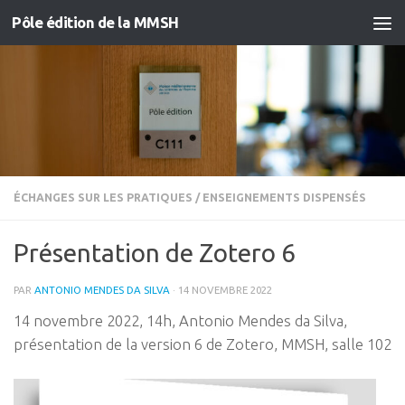
Pôle édition de la MMSH
Skip to content
ÉCHANGES SUR LES PRATIQUES
/
ENSEIGNEMENTS DISPENSÉS
Présentation de Zotero 6
PAR
ANTONIO MENDES DA SILVA
·
14 NOVEMBRE 2022
14 novembre 2022, 14h, Antonio Mendes da Silva,
présentation de la version 6 de Zotero, MMSH, salle 102